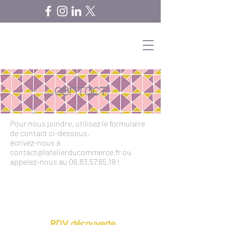
CONTACT
Pour nous joindre, utilisez le formulaire
de contact ci-dessous,
écrivez-nous à
contact@latelierducommerce.fr
ou
appelez-nous au
06.83.57.65.19
!
RDV découverte