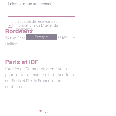
Laissez-nous un message...
J'accepte de recevoir des
informations de l'Atelier du
Commerce
Bordeaux
Envoyer
34 rue Georges Clemenceau - 33185 - Le
Haillan
Paris et IDF
L'Atelier du Commerce vient à vous...
pour toutes demandes d'interventions
sur Paris et l'Ile de France, nous
contacter !