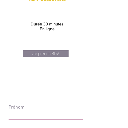
Parlons-en, c'est gratuit
et
sans engagement !
Durée 30 minutes
En li
gne
Je prends RDV
Prénom